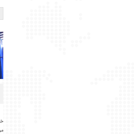
خر
مو