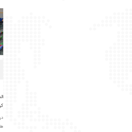
ال
کر
در
ها 