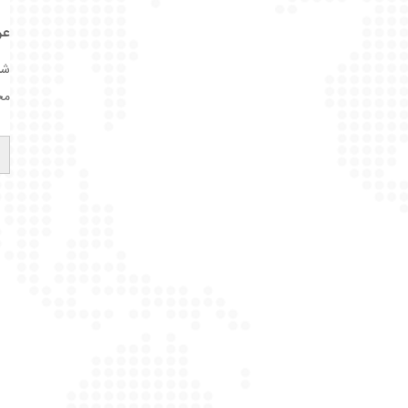
عر
مح