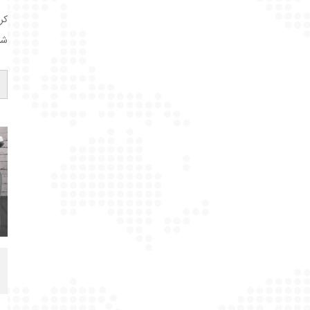
کر
شر