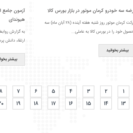
ضه سه خودرو کرمان موتور در بازار بورس کالا
آزمون جامع ا
هیوندای
شرکت کرمان موتور روز شنبه هفته آینده (۲۸ آبان ماه) سه
صول خود را در بورس کالا به عاملی...
به گزارش روابط
ارتقاء دانش پرس
بیشتر بخوانید
بیشتر بخوان
8
7
6
5
4
3
2
1
20
19
18
17
16
15
14
13