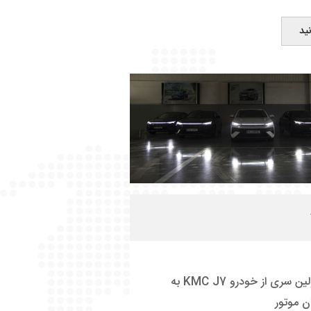
ید
آغاز تحویل اولین سری از خودرو KMC J7 به
ن موتور