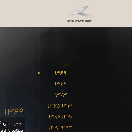
1369
1372
1373
1375-1379
1369
1386-1390
مجموعه ای که 
1391-1393
میکنیم با نام