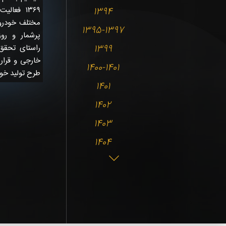
۱۳۶۹ فعا
1394
مختلف خودروه
1395-1397
پرشمار و رو
1399
راستای تحقق
خارجی و قرار
1400-1401
طرح تولید خود
1401
1402
1403
1404