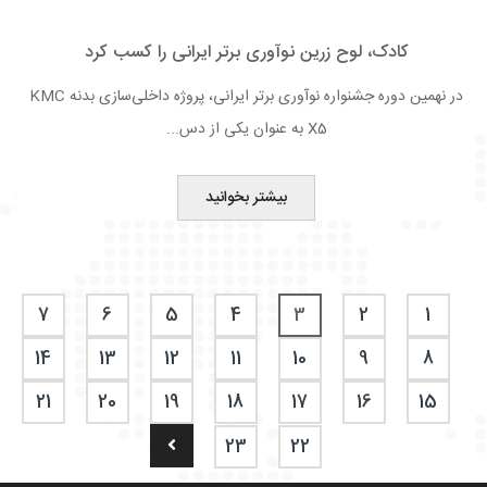
کادک، لوح زرین نوآوری برتر ایرانی را کسب کرد
در نهمین دوره جشنواره نوآوری برتر ایرانی، پروژه داخلی‌سازی بدنه KMC
X5 به عنوان یکی از دس...
بیشتر بخوانید
7
6
5
4
3
2
1
14
13
12
11
10
9
8
21
20
19
18
17
16
15
23
22