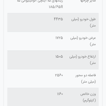
سایز چرخها
رینگهای 15 اینچی آلومینیومی 15
185/65R
طول خودرو (میلی
4435
متر)
عرض خودرو (میلی
1725
متر)
ارتفاع خودرو (میلی
1505
متر)
فاصله دو محور
2560
(میلی متر)
وزن خالص
1160
(کیلوگرم)