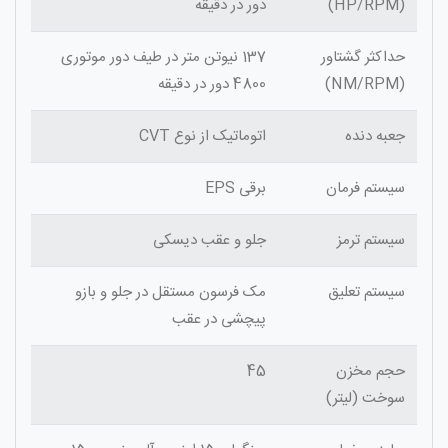
(HP/RPM)
دور در دقیقه
حداکثر گشتاور
137 نیوتن متر در طیف دور موتوری
(NM/RPM)
4800 دور در دقیقه
جعبه دنده
اتوماتیک از نوع CVT
سیستم فرمان
برقی EPS
سیستم ترمز
جلو و عقب دیسکی
سیستم تعلیق
مک فرسون مستقل در جلو و بازو
پیچشی در عقب
حجم مخزن
45
سوخت (لیتر)