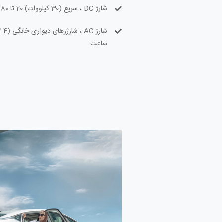
شارژ DC ، سریع (30 کیلووات) 20 تا 80 درصد – 60 دقیقه
ساعت