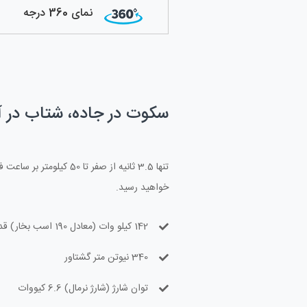
نمای 360 درجه
سکوت در جاده، شتاب در آ
خواهید رسید.
142 کیلو وات (معادل 190 اسب بخار) قدرت
340 نیوتن متر گشتاور
توان شارژ (شارژ نرمال) 6.6 کیووات