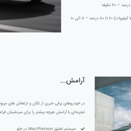
شارژ AC ، شارژرهای دیواری خانگی (7.4 کیلووات) 20 تا 80 درصد – 8 الی 10
آرامش...
در خودروهای برقی خبری از تکان و ارتعاش‌‌ های مربو
تجربه‌ای با آرامش هرچه بیشتر را برای سرنشینان فراه
سیستم تعلیق MacPherson در جلو