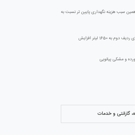
ی است وهمین سبب هزینه نگهداری پایین‌ تر نسبت به
حجم صندوق بار 540 لیتر (با خواباندن صندلی‌های ردیف دوم به 1650 لیتر افزایش
، گارانتی و خدمات