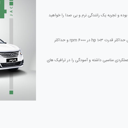
بوده و تجربه یک رانندگی نرم و بی صدا را خواهید
موتور 1.5 لیتری بنزینی : این پیشرانه دارای حداکثر قدرت 103 hp در 6000 rpm و حداکثر
) : این گیربکس عملکردی مناسبی داشته و آسودگی را در ترافیک های