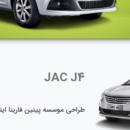
JAC J4
طراحی موسسه پینین فارینا ایتا