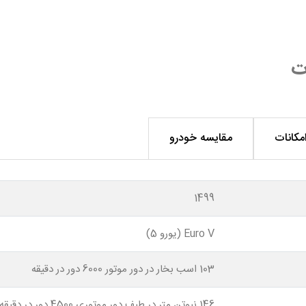
ت
مکانات
مقایسه خودرو
1499
Euro V (یورو 5)
103 اسب بخار در دور موتور 6000 دور در دقیقه
146 نیوتن متر در طیف دور موتوری 4500 دور در دقیقه