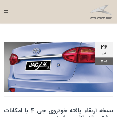
26
تیر
1401
نسخه ارتقاء یافته خودروی جی 4 با امکانات