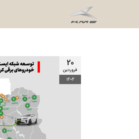
20
فروردین
1404