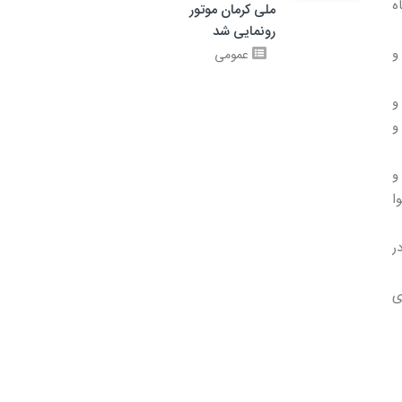
ه
ملی کرمان موتور
رونمایی شد
و
عمومی
و
و
و
ا
ر
ی